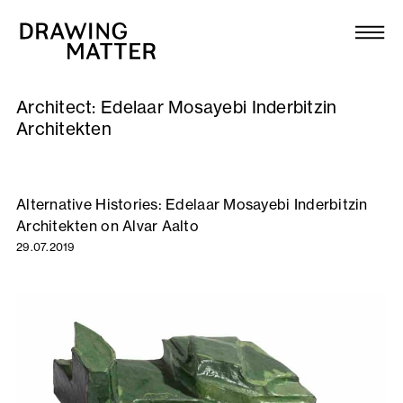
Texts
Collection
Architect:
Edelaar Mosayebi Inderbitzin
DMJournal
Architekten
Workshops
Alternative Histories: Edelaar Mosayebi Inderbitzin
Programme
Architekten on Alvar Aalto
29.07.2019
Publications
About
Newsletter